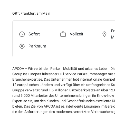
ORT: Frankfurt am Main
Fr
access_time
work_outline
location_on
Sofort
Vollzeit
M
gps_fixed_outlined
Parkraum
APCOA – Wir verbinden Parken, Mobilität und urbanes Leben. 
Group ist Europas führender Full Service Parkraummanager mit 
Branchenexpertise. Das Unternehmen lebt internationale Kompet
12 europäischen Ländern und verfügt über ein umfangreiches Ku
Gruppe verwaltet rund 1,5 Millionen Einzelparkplätze an über 12
rund 5.000 Mitarbeiter des Unternehmens bringen ihr Know-how u
Expertise ein, um den Kunden und Geschäftskunden exzellente Di
bieten. Das Ziel von APCOA ist es, intelligente Lösungen im Bere
die den Anforderungen des modernen, vernetzten Verbrauchers 