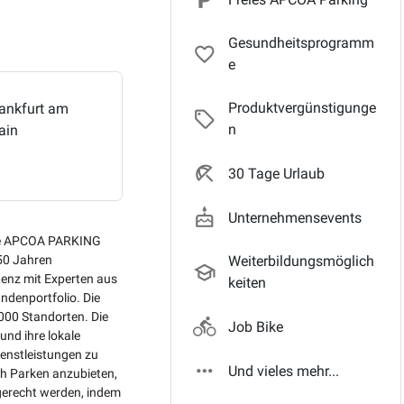
Gesundheitsprogramm
favorite_border
e
Produktvergünstigunge
ankfurt am
local_offer_outli
n
ain
beach_access_outli
30 Tage Urlaub
cake
Unternehmensevents
Die APCOA PARKING
Weiterbildungsmöglich
50 Jahren
school_outlin
enz mit Experten aus
keiten
ndenportfolio. Die
.000 Standorten. Die
directions_bike
Job Bike
nd ihre lokale
enstleistungen zu
more_horiz
Und vieles mehr...
ich Parken anzubieten,
gerecht werden, indem