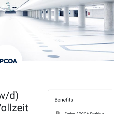
w/d)
Benefits
ollzeit
local_parking
Freies APCOA Parking