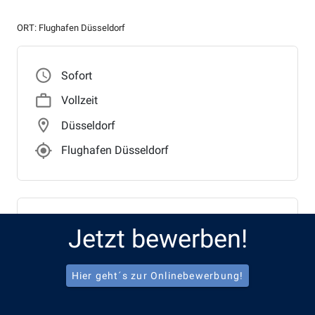
ORT: Flughafen Düsseldorf
access_time
Sofort
work_outline
Vollzeit
location_on
Düsseldorf
gps_fixed_outlined
Flughafen Düsseldorf
Benefits
Jetzt bewerben!
local_parking
Freies APCOA Parking
Hier geht´s zur Onlinebewerbung!
favorite_border
Gesundheitsprogramme