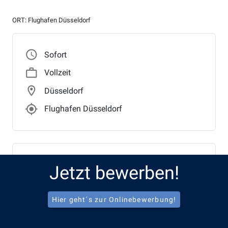
ORT: Flughafen Düsseldorf
access_time
Sofort
work_outline
Vollzeit
location_on
Düsseldorf
gps_fixed_outlined
Flughafen Düsseldorf
Benefits
Jetzt bewerben!
local_parking
Freies APCOA Parken
Hier geht´s zur Onlinebewerbung!
favorite_border
Gesundheitsprogramme