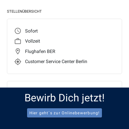
STELLENÜBERSICHT
access_time
Sofort
work_outline
Vollzeit
location_on
Flughafen BER
gps_fixed_outlined
Customer Service Center Berlin
Benefits
Bewirb Dich jetzt!
directions_bike
Job Rad
Hier geht´s zur Onlinebewerbung!
local_parking
Freies APCOA Parking