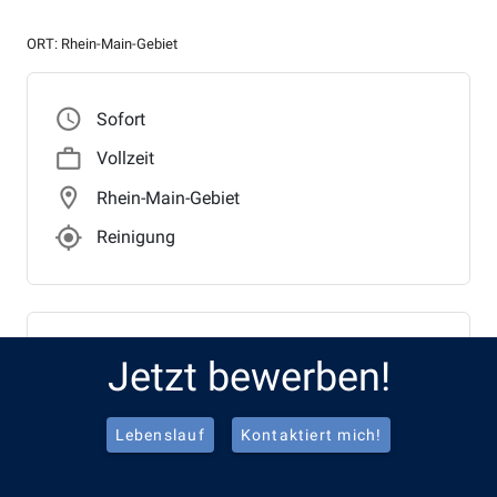
ORT: Rhein-Main-Gebiet
access_time
Sofort
work_outline
Vollzeit
location_on
Rhein-Main-Gebiet
gps_fixed_outlined
Reinigung
Benefits
Jetzt bewerben!
local_parking
Freies APCOA Parking
Lebenslauf
Kontaktiert mich!
favorite_border
Gesundheitsprogramme